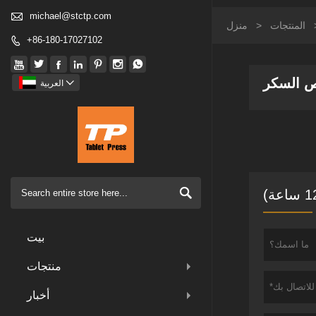

michael@stctp.com
المنتجات
>
منزل
+86-180-17027102








ص السكر

العربية

بيت
منتجات
أخبار