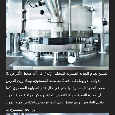
3. يضمن نظام التغذية القسرية المحكم الإغلاق في آلة ضغط الأقراص
الدوائية الأوتوماتيكية دقة كمية تعبئة المسحوق، وبقاء وزن القرص
ضمن الحدود المسموح بها حتى في حال عدم انسيابية المسحوق. كما
أن حجرة التغذية سهلة التنظيف للغاية. ويمكن مراقبة كمية المواد
داخل القادوس، ويتم تفعيل ناقل التفريغ بمجرد انخفاض كمية المواد
عن الحد المسموح به.