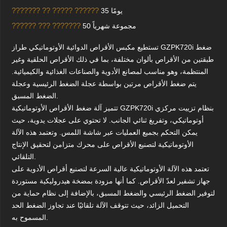
??????? ?? ????? ??????
35 يومًا
?????? ??? ???????
50 مجموعة شهرياً
تستطيع مكبس الأقراص الدوائية الأوتوماتيكي طراز GZPK720i ضغط
طبقتين من الأقراص بألوان مختلفة، بما في ذلك الأقراص الحلقية وغير
المنتظمة، وهو مناسب لمصانع الأدوية والصناعات الغذائية والكيميائية.
يتم ضغط الأقراص مرتين بواسطة عجلة الضغط الرئيسية وعجلة
الضغط المسبق.
تتميز آلة ضغط الأقراص الأوتوماتيكية GZPK720i بنظام تزييت مركزي
أوتوماتيكي، وتفريغ ثنائي الجانب. لا تحتوي على عجلات يدوية، حيث
يمكن التحكم بجميع العمليات عبر شاشة اللمس. وتعتمد هذه الآلة
الأوتوماتيكية لتصنيع الأقراص على محرك متزامن لتحقيق الإنتاج
التلقائي.
تعتمد هذه الآلة الأوتوماتيكية عالية السرعة لتصنيع أقراص الأدوية على
جهاز تشفير لعدّ الأقراص. كما أنها مزودة بمضخة هيدروليكية مستوردة
لتوفير الضغط الرئيسي والضغط المسبق، بالإضافة إلى نظام حماية من
التحميل الزائد، حيث تتوقف الآلة تلقائيًا عند تجاوز الضغط الحد
المسموح به.