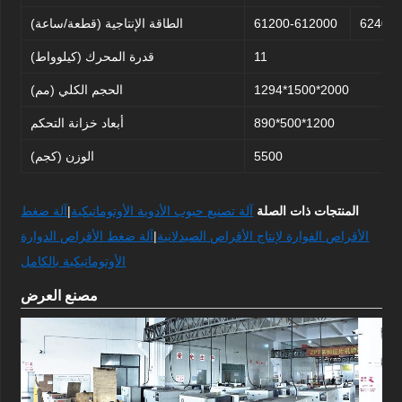
62400-
61200-612000
الطاقة الإنتاجية (قطعة/ساعة)
11
قدرة المحرك (كيلوواط)
1294*1500*2000
الحجم الكلي (مم)
890*500*1200
أبعاد خزانة التحكم
5500
الوزن (كجم)
المنتجات ذات الصلة
آلة تصنيع حبوب الأدوية الأوتوماتيكية
|
آلة ضغط
الأقراص الفوارة لإنتاج الأقراص الصيدلانية
|
آلة ضغط الأقراص الدوارة
الأوتوماتيكية بالكامل
مصنع العرض