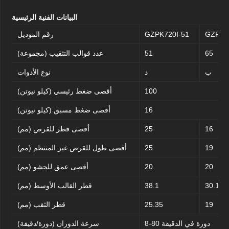
البيانات الفنية الرئيسية
GZPK7
GZPK720I-51
رقم الموديل
65
51
عدد قوالب التثقيب (مجموعة)
ب
د
نوع الأدوات
100
أقصى ضغط رئيسي (كيلو نيوتن)
16
أقصى ضغط مسبق (كيلو نيوتن)
16
25
أقصى قطر للقرص (مم)
19
25
أقصى طول للقرص غير المنتظم (مم)
20
20
أقصى عمق للحشو (مم)
30.16
38.1
قطر القالب الأوسط (مم)
19
25.35
قطر الثقب (مم)
8-80 دورة في الدقيقة
سرعة الدوران (دورة/دقيقة)