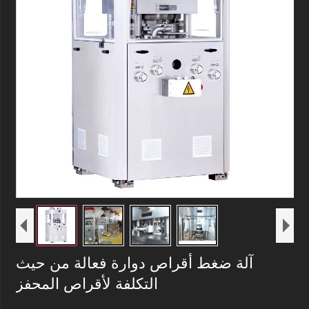
آلة ضغط أقراص دوارة فعالة من حيث
التكلفة لأقراص المحفز