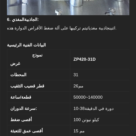
المغذي:
6. الجاذبية
يتم تركيبها على آلة ضغط الأقراص الدوارة هذه.
اثنين
جاذبية
مغذيات
البيانات الفنية الرئيسية
نموذج
ZP420-31D
غرض
31
المحطات
مم
26
قطر قضيب التثقيب
50000~140000
قطعة/ساعة
دورة في الدقيقة
38
10-
سرعة الدوران:
100 كيلو نيوتن
أقصى ضغط
15 مم
أقصى عمق للتعبئة