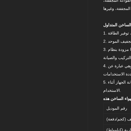
لفواكه المجففة،
3. تتميز آلة التجفيف هذه التي تعمل بالهواء الساخن بانخفاض مستوى الضوضاء وسلاسة التشغيل. كما أنها مزودة بنظام
4. تتميز آلة التسخين ذات البابين بنطاق واسع من التطبيقات، ويمكن استخدامها لتجفيف مواد مختلفة وهي عبارة عن
5. مادة فرن التجفيف هذا المصنوع من دوران الهواء الساخن هي الفولاذ المقاوم للصدأ، مما يحافظ على متانة الجهاز أثناء
الاستخدام.
لهواء الساخن هذه
رقم الموديل
ف (كجم/دفعة)
ارية (كيلوواط)