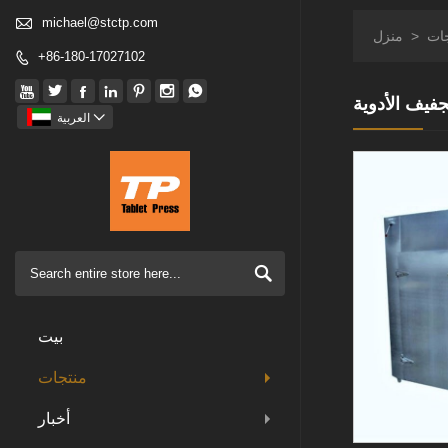

michael@stctp.com
ات
>
منزل
+86-180-17027102








جفيف الأدوية

العربية

بيت
منتجات
أخبار