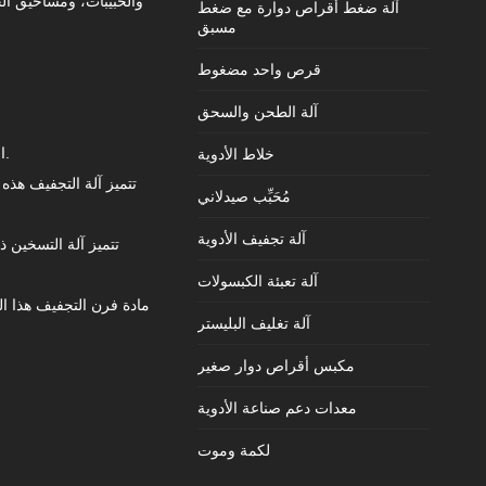
والحبيبات، ومساحيق الح
آلة ضغط أقراص دوارة مع ضغط
مسبق
قرص واحد مضغوط
آلة الطحن والسحق
2. استخدام مبدأ صندوق التهوية القسرية مع لوحة تقسيم الهواء القابلة للتعديل، والتجفيف الموحد.
خلاط الأدوية
مُحَبِّب صيدلاني
آلة تجفيف الأدوية
آلة تعبئة الكبسولات
آلة تغليف البليستر
مكبس أقراص دوار صغير
معدات دعم صناعة الأدوية
لكمة وموت