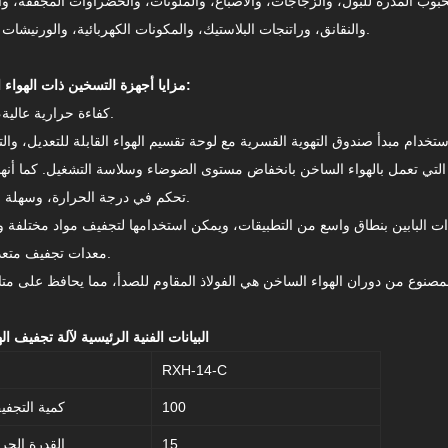
بوب المدرة للبول، والزجاجات، والأصباغ، والملونات، والخضراوات المجففة، وا
والنقانق، وراتنجات البلاستيك، والمكونات الكهربائية، والورنيشات المجففة، وغيرها.
مزايا أجهزة التسخين ذات الهواء الساخن المتداول:
1. كفاءة حرارية عالية، توفير الطاقة.
تحكم في درجة الحرارة، وسهلة التركيب والصيانة.
معدات تجفيف متعددة الاستخدامات.
البيانات الفنية الرئيسية لآلة تجفيف ا
RXH-14-C
100
كمية التجفي
15
القدرة الحر