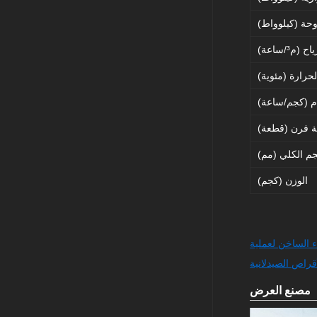
وحة (كيلوواط)
(م³/ساعة)
حرارة (مئوية)
م (كجم/ساعة)
 فرن (قطعة)
جم الكلي (مم)
الوزن (كجم)
 الساخن لعملية
قراص الصيدلانية
مصنع العرض