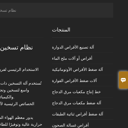
نظام تسخين
المنتجات
نظام تسخين ا
آلة تصنيع الأقراص الدوارة
أقراص أو آلات ملح الماء
آلة ضغط الأقراص الأوتوماتيكية
الاستخدام الرئيسي لفرن

آلات ضغط الأقراص الفوارة
تُستخدم آلة التسخين ذات 
واسع لتسخين وتجفي
خط إنتاج مكعبات مرق الدجاج
والكيميائية والغذائية والصناعات الخفيفة والثقيلة.
آلة ضغط مكعبات مرق الدجاج
الخصائص الرئيسية لآل
آلة ضغط أقراص ثنائية الطبقات
يدور معظم الهواء ا
حرارية عالية وتوفيرًا للطا
أقراص غسالة الصحون