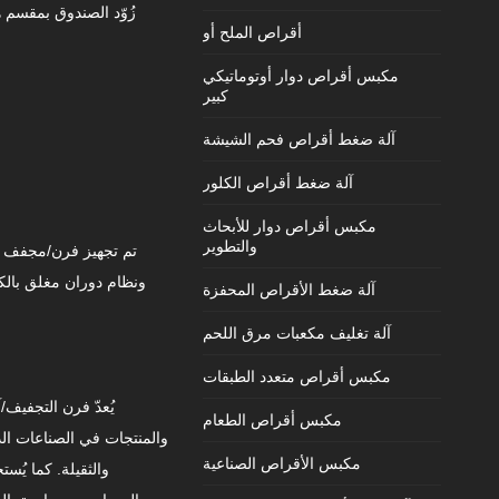
زُوّد الصندوق بمقسم 
أقراص الملح أو
مكبس أقراص دوار أوتوماتيكي
كبير
آلة ضغط أقراص فحم الشيشة
آلة ضغط أقراص الكلور
مكبس أقراص دوار للأبحاث
والتطوير
تم تجهيز فرن/مجفف ا
آلة ضغط الأقراص المحفزة
آلة تغليف مكعبات مرق اللحم
مكبس أقراص متعدد الطبقات
يُعدّ فرن التجفيف/
مكبس أقراص الطعام
والمنتجات في الصناعات الدوا
مكبس الأقراص الصناعية
والثقيلة. كما يُس