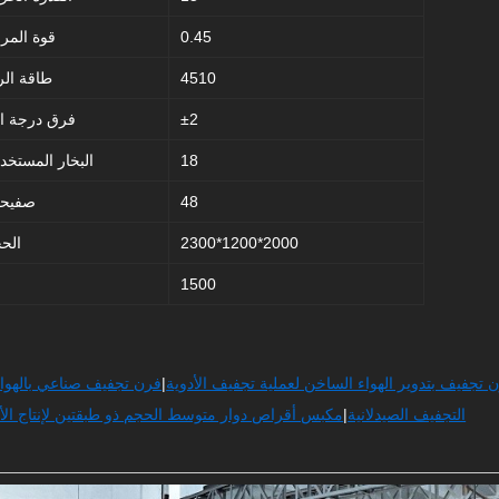
0.45
قوة المر
4510
طاقة الرياح 
2
±
فرق درجة ال
18
البخار المستخد
48
صفيحة
2300*1200*2000
الح
1500
 تجفيف بتدوير الهواء الساخن لعملية تجفيف الأدوية
|
فرن تجفيف صناعي بالهواء
التجفيف الصيدلانية
|
مكبس أقراص دوار متوسط ​​الحجم ذو طبقتين لإنتاج الأ